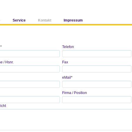
e
Service
Kontakt
Impressum
e
*
Telefon
e / Hsnr.
Fax
eMail
*
Firma / Position
icht